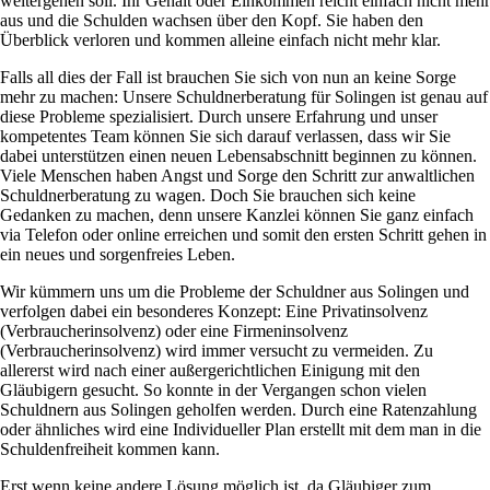
weitergehen soll. Ihr Gehalt oder Einkommen reicht einfach nicht mehr
aus und die Schulden wachsen über den Kopf. Sie haben den
Überblick verloren und kommen alleine einfach nicht mehr klar.
Falls all dies der Fall ist brauchen Sie sich von nun an keine Sorge
mehr zu machen: Unsere Schuldnerberatung für Solingen ist genau auf
diese Probleme spezialisiert. Durch unsere Erfahrung und unser
kompetentes Team können Sie sich darauf verlassen, dass wir Sie
dabei unterstützen einen neuen Lebensabschnitt beginnen zu können.
Viele Menschen haben Angst und Sorge den Schritt zur anwaltlichen
Schuldnerberatung zu wagen. Doch Sie brauchen sich keine
Gedanken zu machen, denn unsere Kanzlei können Sie ganz einfach
via Telefon oder online erreichen und somit den ersten Schritt gehen in
ein neues und sorgenfreies Leben.
Wir kümmern uns um die Probleme der Schuldner aus Solingen und
verfolgen dabei ein besonderes Konzept: Eine Privatinsolvenz
(Verbraucherinsolvenz) oder eine Firmeninsolvenz
(Verbraucherinsolvenz) wird immer versucht zu vermeiden. Zu
allererst wird nach einer außergerichtlichen Einigung mit den
Gläubigern gesucht. So konnte in der Vergangen schon vielen
Schuldnern aus Solingen geholfen werden. Durch eine Ratenzahlung
oder ähnliches wird eine Individueller Plan erstellt mit dem man in die
Schuldenfreiheit kommen kann.
Erst wenn keine andere Lösung möglich ist, da Gläubiger zum