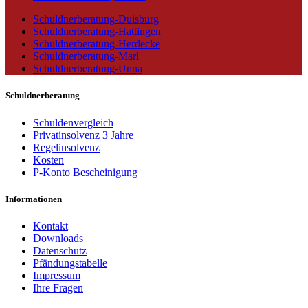
Schuldnerberatung-Duisburg
Schuldnerberatung-Hattingen
Schuldnerberatung-Herdecke
Schuldnerberatung-Marl
Schuldnerberatung-Unna
Schuldnerberatung
Schuldenvergleich
Privatinsolvenz 3 Jahre
Regelinsolvenz
Kosten
P-Konto Bescheinigung
Informationen
Kontakt
Downloads
Datenschutz
Pfändungstabelle
Impressum
Ihre Fragen