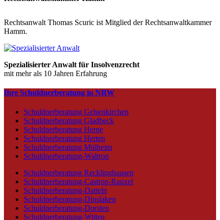
Rechtsanwalt Thomas Scuric ist Mitglied der Rechtsanwaltkammer
Hamm.
Spezialisierter Anwalt für Insolvenzrecht
mit mehr als 10 Jahren Erfahrung
Ihre Schuldnerberatung in NRW
Schuldnerberatung Gelsenkirchen
Schuldnerberatung Gladbeck
Schuldnerberatung Herne
Schuldnerberatung Herten
Schuldnerberatung Mülheim
Schuldnerberatung-Waltrop
Schuldnerberatung Recklinghausen
Schuldnerberatung-Castrop-Rauxel
Schuldnerberatung-Datteln
Schuldnerberatung-Dinslaken
Schuldnerberatung-Dorsten
Schuldnerberatung-Witten