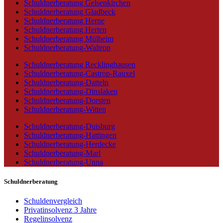
Schuldnerberatung Gelsenkirchen
Schuldnerberatung Gladbeck
Schuldnerberatung Herne
Schuldnerberatung Herten
Schuldnerberatung Mülheim
Schuldnerberatung-Waltrop
Schuldnerberatung Recklinghausen
Schuldnerberatung-Castrop-Rauxel
Schuldnerberatung-Datteln
Schuldnerberatung-Dinslaken
Schuldnerberatung-Dorsten
Schuldnerberatung-Witten
Schuldnerberatung-Duisburg
Schuldnerberatung-Hattingen
Schuldnerberatung-Herdecke
Schuldnerberatung-Marl
Schuldnerberatung-Unna
Schuldnerberatung
Schuldenvergleich
Privatinsolvenz 3 Jahre
Regelinsolvenz