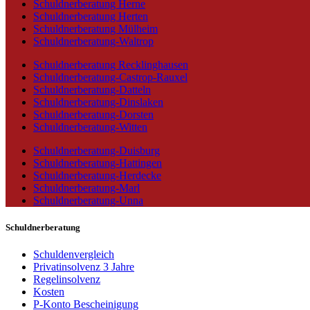
Schuldnerberatung Herne
Schuldnerberatung Herten
Schuldnerberatung Mülheim
Schuldnerberatung-Waltrop
Schuldnerberatung Recklinghausen
Schuldnerberatung-Castrop-Rauxel
Schuldnerberatung-Datteln
Schuldnerberatung-Dinslaken
Schuldnerberatung-Dorsten
Schuldnerberatung-Witten
Schuldnerberatung-Duisburg
Schuldnerberatung-Hattingen
Schuldnerberatung-Herdecke
Schuldnerberatung-Marl
Schuldnerberatung-Unna
Schuldnerberatung
Schuldenvergleich
Privatinsolvenz 3 Jahre
Regelinsolvenz
Kosten
P-Konto Bescheinigung