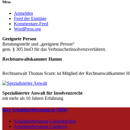
Meta
Anmelden
Feed der Einträge
Kommentare-Feed
WordPress.org
Geeignete Person
Beratungsstelle und „geeignete Person“
gem. § 305 InsO für das Verbraucherinsolvenzverfahren.
Rechtsanwaltskammer Hamm
Rechtsanwalt Thomas Scuric ist Mitglied der Rechtsanwaltkammer 
Spezialisierter Anwalt für Insolvenzrecht
mit mehr als 10 Jahren Erfahrung
Ihre Schuldnerberatung in NRW
Schuldnerberatung Gelsenkirchen
Schuldnerberatung Gladbeck