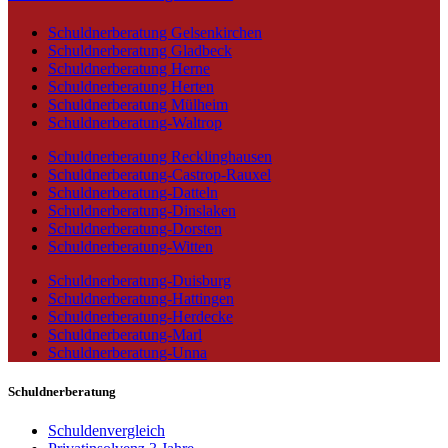
Schuldnerberatung Gelsenkirchen
Schuldnerberatung Gladbeck
Schuldnerberatung Herne
Schuldnerberatung Herten
Schuldnerberatung Mülheim
Schuldnerberatung-Waltrop
Schuldnerberatung Recklinghausen
Schuldnerberatung-Castrop-Rauxel
Schuldnerberatung-Datteln
Schuldnerberatung-Dinslaken
Schuldnerberatung-Dorsten
Schuldnerberatung-Witten
Schuldnerberatung-Duisburg
Schuldnerberatung-Hattingen
Schuldnerberatung-Herdecke
Schuldnerberatung-Marl
Schuldnerberatung-Unna
Schuldnerberatung
Schuldenvergleich