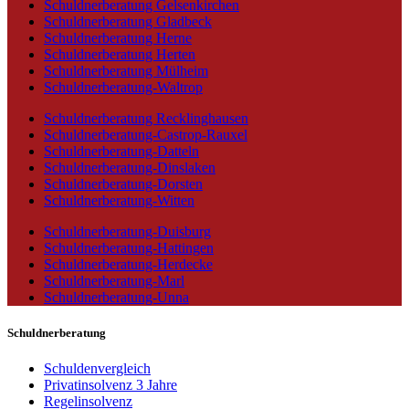
Schuldnerberatung Gelsenkirchen
Schuldnerberatung Gladbeck
Schuldnerberatung Herne
Schuldnerberatung Herten
Schuldnerberatung Mülheim
Schuldnerberatung-Waltrop
Schuldnerberatung Recklinghausen
Schuldnerberatung-Castrop-Rauxel
Schuldnerberatung-Datteln
Schuldnerberatung-Dinslaken
Schuldnerberatung-Dorsten
Schuldnerberatung-Witten
Schuldnerberatung-Duisburg
Schuldnerberatung-Hattingen
Schuldnerberatung-Herdecke
Schuldnerberatung-Marl
Schuldnerberatung-Unna
Schuldnerberatung
Schuldenvergleich
Privatinsolvenz 3 Jahre
Regelinsolvenz