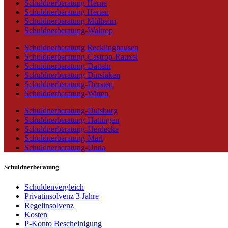
Schuldnerberatung Herne
Schuldnerberatung Herten
Schuldnerberatung Mülheim
Schuldnerberatung-Waltrop
Schuldnerberatung Recklinghausen
Schuldnerberatung-Castrop-Rauxel
Schuldnerberatung-Datteln
Schuldnerberatung-Dinslaken
Schuldnerberatung-Dorsten
Schuldnerberatung-Witten
Schuldnerberatung-Duisburg
Schuldnerberatung-Hattingen
Schuldnerberatung-Herdecke
Schuldnerberatung-Marl
Schuldnerberatung-Unna
Schuldnerberatung
Schuldenvergleich
Privatinsolvenz 3 Jahre
Regelinsolvenz
Kosten
P-Konto Bescheinigung